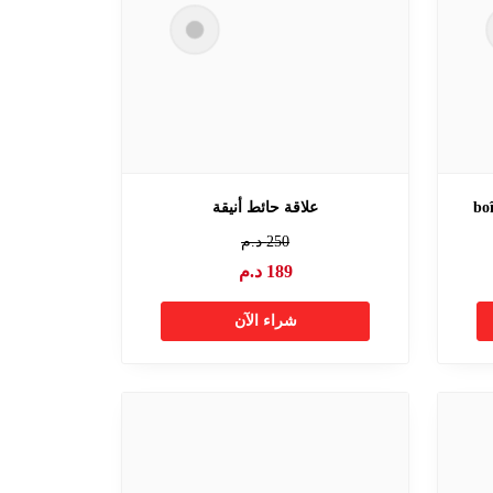
bo
علاقة حائط أنيقة
250
د.م
189
د.م
شراء الآن