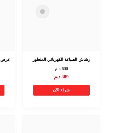
رشاش الصباغة الكهربائي المتطور
عرض 2 مبيخرات + 2 زيوت عطرية هد
600
د.م
389
د.م
شراء الآن