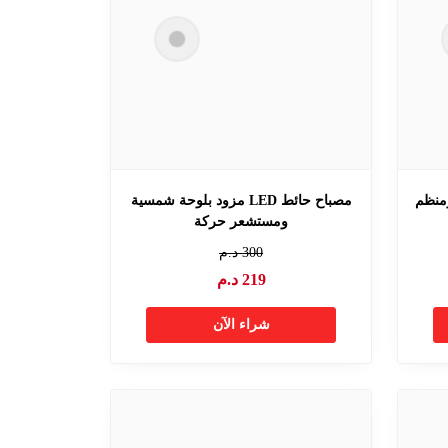
ومنظم
مصباح حائط LED مزود بلوحة شمسية
ومستشعر حركة
300
د.م
219
د.م
شراء الآن