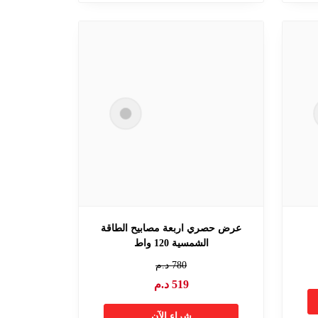
عرض حصري اربعة مصابيح الطاقة
الشمسية 120 واط
780
د.م
519
د.م
شراء الآن