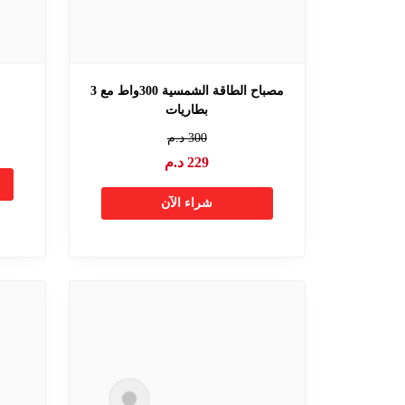
مصباح الطاقة الشمسية 300واط مع 3
بطاريات
300
د.م
229
د.م
شراء الآن