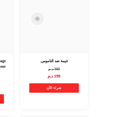
خيمة ضد الناموس.
sage
Cour
300
د.م
199
د.م
شراء الآن