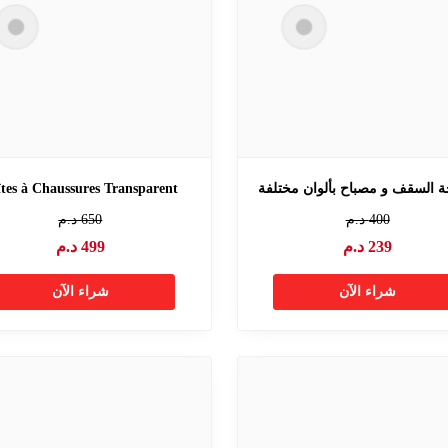
 السقف و مصباح بألوان مختلفة
îtes à Chaussures Transparent
400
د.م
650
د.م
239
د.م
499
د.م
شراء الآن
شراء الآن