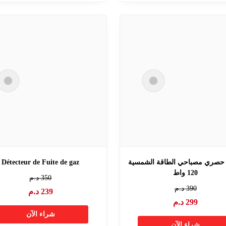
صري مصباحي الطاقة الشمسية
Détecteur de Fuite de gaz
120 واط
350
د.م
390
د.م
239
د.م
299
د.م
شراء الآن
شراء الآن