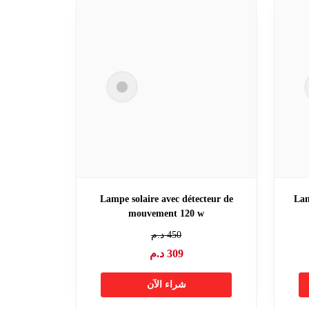
Lampe solaire avec détecteur de
4 L
mouvement 120 w
450
د.م
309
د.م
شراء الآن