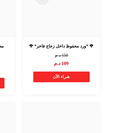
🌹 *ورد محفوظ داخل زجاج فاخر* 🌹
مص
150
د.م
109
د.م
شراء الآن