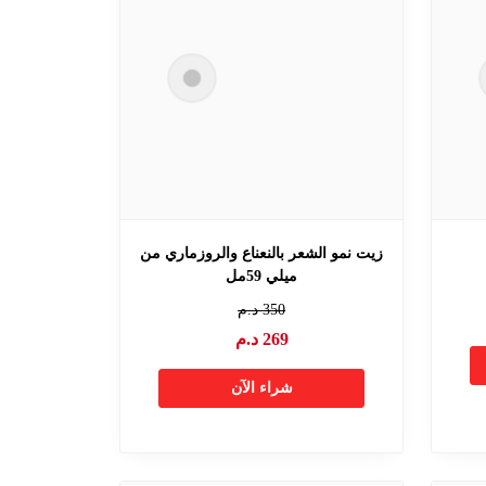
زيت نمو الشعر بالنعناع والروزماري من
ميلي 59مل
350
د.م
269
د.م
شراء الآن