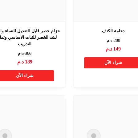
دعامة الكتف
حزام خصر قابل للتعديل للنساء وا
لشد الخصر للثبات الاساسي وتما
200
د.م
التدريب
149
د.م
300
د.م
189
د.م
شراء الآن
شراء الآن