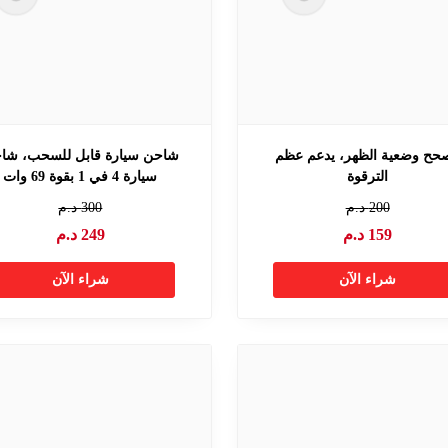
حح وضعية الظهر، يدعم عظم
شاحن سيارة قابل للسحب، شا
الترقوة
سيارة 4 في 1 بقوة 69 وات
200
د.م
300
د.م
159
د.م
249
د.م
شراء الآن
شراء الآن