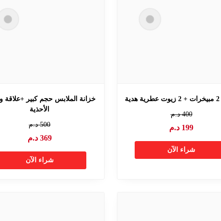
ية
خزانة الملابس حجم كبير +علاقة 
الأحذية
400
د.م
500
د.م
199
د.م
369
د.م
شراء الآن
شراء الآن