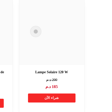
 de
Lampe Solaire 120 W
200
د.م
185
د.م
شراء الآن