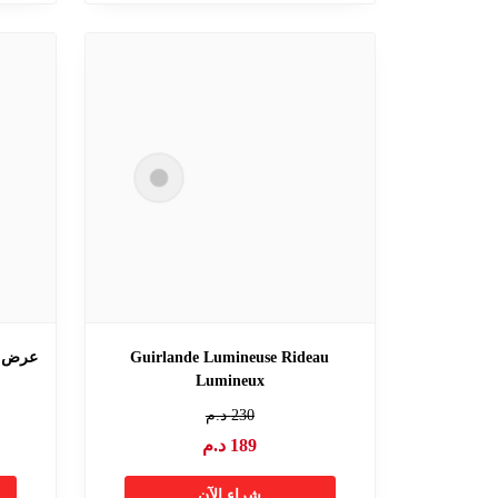
Guirlande Lumineuse Rideau
عرض ح
Lumineux
230
د.م
189
د.م
شراء الآن