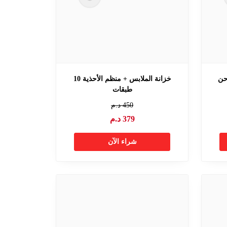
حن
خزانة الملابس + منظم الأحذية 10
طبقات
450
د.م
379
د.م
شراء الآن