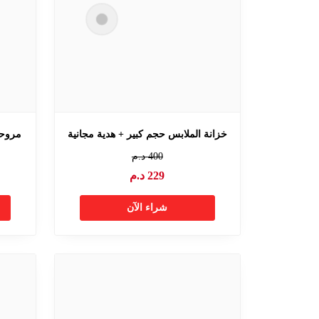
خزانة الملابس حجم كبير + هدية مجانية
مروحة
400
د.م
229
د.م
شراء الآن