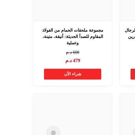
لرجال
مجموعة ملحقات الحمام من الفولاذ
رين
المقاوم للصدأ الحديثة: أنيقة، متينة،
وعملية
600
د.م
479
د.م
شراء الآن